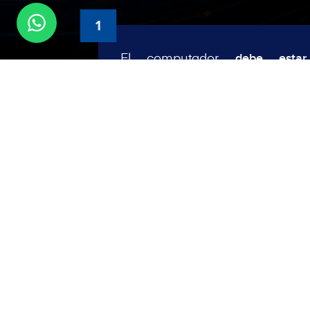
1
El computador
debe estar
conectado directamente al
®
equipo que
Media Commerce
para el canal de
suministra
internet.