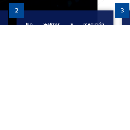
3
2
No realizar la medición
conectado mediante la red WiFi
ya que esta puede generar
interferencia en la medida.