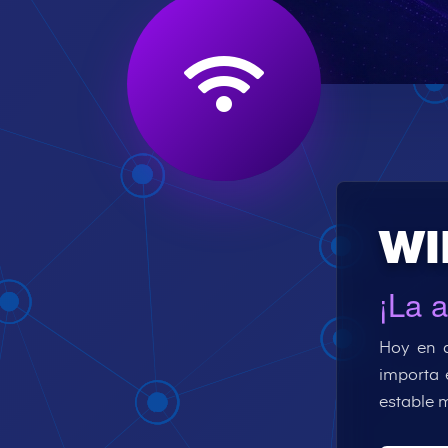
WI
¡La a
Hoy en d
importa 
estable m