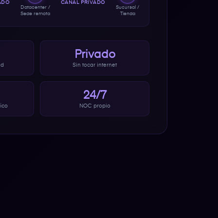
ADO
CANAL PRIVADO
Datacenter /
Sucursal /
Sede remota
Tienda
Privado
ad
Sin tocar internet
24/7
fico
NOC propio