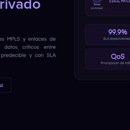
rivado
CANAL PRIV
Sede
principal
99.9%
des MPLS y enlaces de
SLA disponibilid
 datos críticos entre
, predecible y con SLA
QoS
Priorización de trá
al