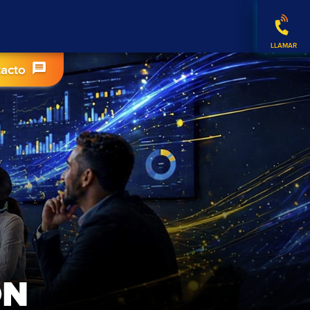
tacto
ÓN