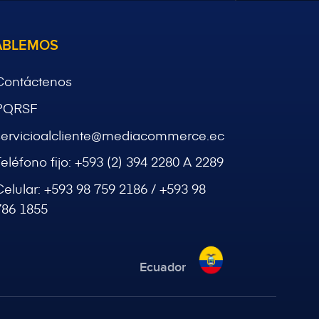
ABLEMOS
Contáctenos
PQRSF
servicioalcliente@mediacommerce.ec
Teléfono fijo:
+593 (2) 394 2280 A 2289
Celular:
+593 98 759 2186 / +593 98
786 1855
Ecuador