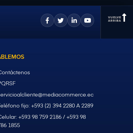
ABLEMOS
Contáctenos
PQRSF
servicioalcliente@mediacommerce.ec
Teléfono fijo:
+593 (2) 394 2280 A 2289
Celular:
+593 98 759 2186 / +593 98
786 1855